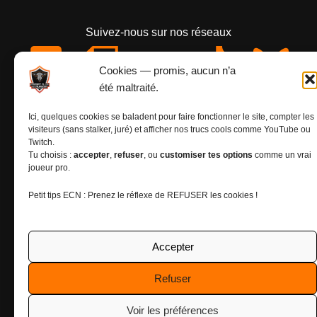
Suivez-nous sur nos réseaux
Cookies — promis, aucun n’a
été maltraité.
Ici, quelques cookies se baladent pour faire fonctionner le site, compter les
visiteurs (sans stalker, juré) et afficher nos trucs cools comme YouTube ou
Twitch.
Tu choisis :
accepter
,
refuser
, ou
customiser tes options
comme un vrai
joueur pro.
Petit tips ECN : Prenez le réflexe de REFUSER les cookies !
Mentions légales
Accepter
Politiques de cookies (UE)
Refuser
Voir les préférences