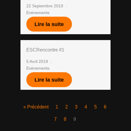
22 Septembre 2019
Evènements
Lire la suite
ESCRencontre #1
5 Avril 2019
Evènements
Lire la suite
« Précédent
1
2
3
4
5
6
7
8
9