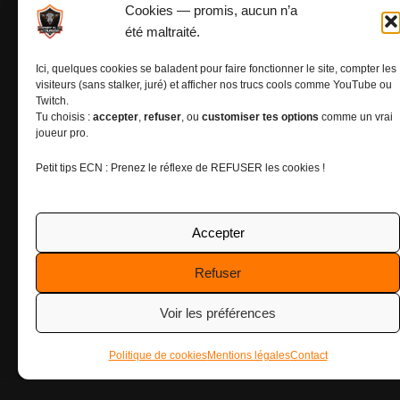
Précédent
Cookies — promis, aucun n’a
Suivant
été maltraité.
Ici, quelques cookies se baladent pour faire fonctionner le site, compter les
visiteurs (sans stalker, juré) et afficher nos trucs cools comme YouTube ou
PRÉCÉDENT
SUIVANT
Twitch.
Tu choisis :
accepter
,
refuser
, ou
customiser tes options
comme un vrai
joueur pro.
Petit tips ECN : Prenez le réflexe de REFUSER les cookies !
Mentions légales
Accepter
Politiques de cookies (UE)
Refuser
Voir les préférences
Nous contacter
Politique de cookies
Mentions légales
Contact