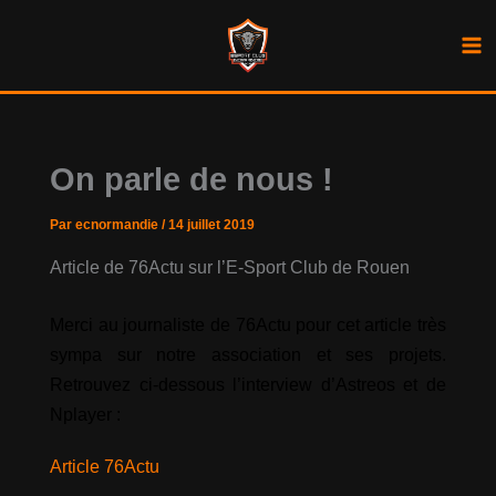
Aller
au
contenu
On parle de nous !
Par
ecnormandie
/
14 juillet 2019
Article de 76Actu sur l’E-Sport Club de Rouen
Merci au journaliste de 76Actu pour cet article très
sympa sur notre association et ses projets.
Retrouvez ci-dessous l’interview d’Astreos et de
Nplayer :
Article 76Actu