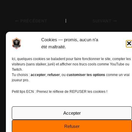
PRÉCÉDENT
SUIVANT
Cookies — promis, aucun n’a
été maltraité.
Ici, quelques cookies se baladent pour faire fonctionner le site, compter les
visiteurs (sans stalker, juré) et afficher nos trucs cools comme YouTube ou
Twitch.
Tu choisis :
accepter
,
refuser
, ou
customiser tes options
comme un vrai
joueur pro.
Petit tips ECN : Prenez le réflexe de REFUSER les cookies !
Mentions légales
Accepter
Politiques de cookies (UE)
Refuser